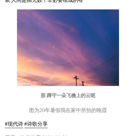
那 蹲守一朵飞檐上的云呢
图为20年暑假我在家中所拍的晚霞
#现代诗
#诗歌分享