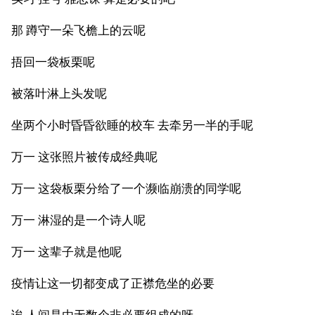
那 蹲守一朵飞檐上的云呢
捂回一袋板栗呢
被落叶淋上头发呢
坐两个小时昏昏欲睡的校车 去牵另一半的手呢
万一 这张照片被传成经典呢
万一 这袋板栗分给了一个濒临崩溃的同学呢
万一 淋湿的是一个诗人呢
万一 这辈子就是他呢
疫情让这一切都变成了正襟危坐的必要
诶 人间是由无数个非必要组成的呀